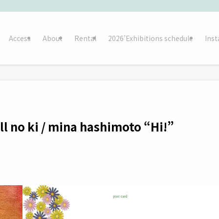
Access
About
Rental
2026’Exhibitions schedule
Ins
l no ki / mina hashimoto “Hi!”