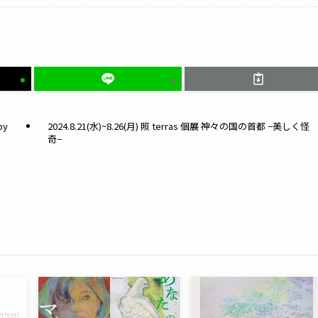
by
2024.8.21(水)~8.26(月) 照 terras 個展 神々の国の首都 −美しく怪
奇−