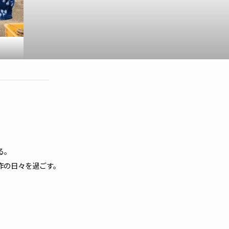
る。
作の日々を過ごす。