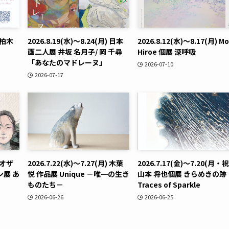
) 柏木
2026.8.19(水)〜8.24(月) 日本
2026.8.12(水)〜8.17(月) Mo
画二人展 井坂 名月子/ 岡 千尋
Hiroe 個展 深呼吸
「あなたのマドレーヌ」
2026-07-10
2026-07-17
) オザ
2026.7.22(水)〜7.27(月) 木葉
2026.7.17(金)〜7.20(月・祝
展 あ
悦 作品展 Unique －唯一の生き
山本 将也個展 きらめきの跡
ものたち－
Traces of Sparkle
2026-06-26
2026-06-25