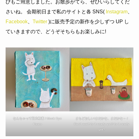
びもご用意しました。お散歩がてら、ぜひいらしてくだ
さいね。 会期初日まで私のサイトと各 SNS(
Instagram
、
Facebook
、
Twitter
)に販売予定の新作を少しずつ UP し
ていきますので、どうぞそちらもお楽しみに!
なんちゃって視力検査 / Mock Eye
まちどおしい!まだかな、まだかな～ /
Exam
Can’t wait! Is it ready yet? Is it ready
yet?