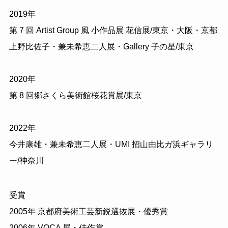
2019年
第 7 回 Artist Group 風 小作品展 花信展/東京・大阪・京都
上野比佐子・兼未希恵二人展・Gallery 子の星/東京
2020年
第 8 回郷さくら美術館桜花賞展/東京
2022年
今井康雄・兼未希恵二人展・UMI 招山由比ガ浜ギャラリ
ー/神奈川
受賞
2005年 京都府美術工芸新鋭選抜展・優秀賞
2006年 VOCA 展・佳作賞