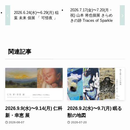
2026.7.17(金)〜7.20(月・
2026.6.24(水)〜6.29(月) 稲
祝) 山本 将也個展 きらめ
葉 未来 個展 「 可惜夜 」
きの跡 Traces of Sparkle
関連記事
2026.9.9(水)〜9.14(月) 仁科
2026.9.2(水)〜9.7(月) 眠る
新・幸恵 展
獣の地図
2026-08-07
2026-07-20