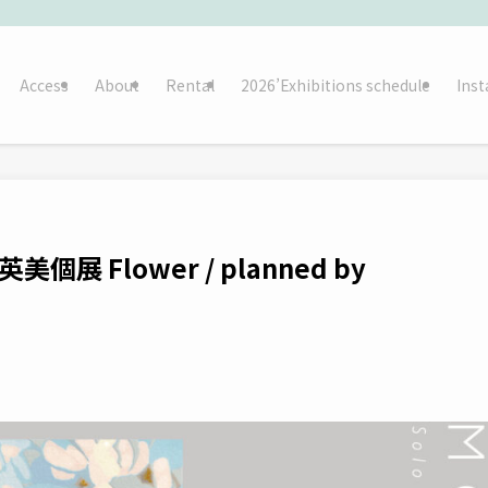
Access
About
Rental
2026’Exhibitions schedule
Ins
馬英美個展 Flower / planned by