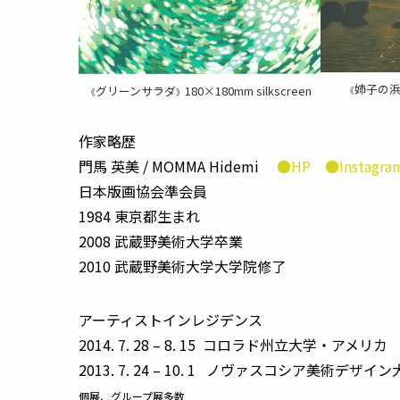
姉子の
グリーンサラダ
180×180mm silkscreen
《
《
》
作家略歴
門馬 英美 / MOMMA Hidemi
●HP
●Instagra
日本版画協会準会員
1984 東京都生まれ
2008 武蔵野美術大学卒業
2010 武蔵野美術大学大学院修了
アーティストインレジデンス
2014. 7. 28 – 8. 15 コロラド州立大学・アメリカ
2013. 7. 24 – 10. 1 ノヴァスコシア美術デザ
個展、グループ展多数