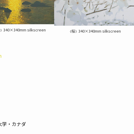
浜
340×340mm silkscreen
》
桜
340×340mm silkscreen
《
》
m
イン大学・カナダ