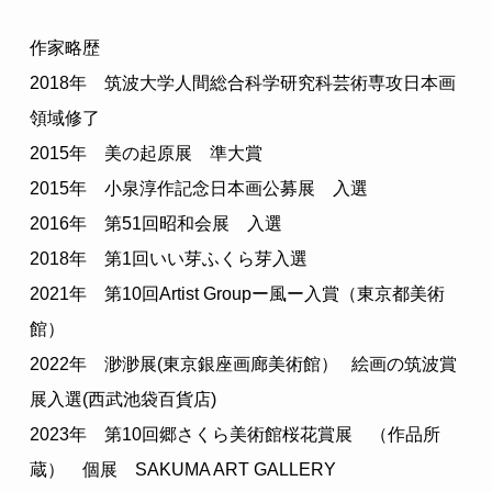
作家略歴
2018年　筑波大学人間総合科学研究科芸術専攻日本画
領域修了
2015年　美の起原展　準大賞
2015年　小泉淳作記念日本画公募展　入選　　
2016年　第51回昭和会展　入選
2018年　第1回いい芽ふくら芽入選
2021年　第10回Artist Groupー風ー入賞（東京都美術
館）
2022年　渺渺展(東京銀座画廊美術館）   絵画の筑波賞
展入選(西武池袋百貨店)
2023年　第10回郷さくら美術館桜花賞展　（作品所
蔵）　個展　SAKUMA ART GALLERY