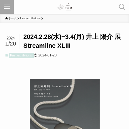
ホーム
Past exhibitions
2024.2.28(水)~3.4(月) 井上 陽介 展
2024
1/20
Streamline XLIII
2024-01-20
Past exhibitions